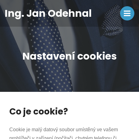
Ing. Jan Odehnal
Nastavení cookies
Co je cookie?
Cookie je malý datový soubor umístěný ve vašem
prohlížeči v zařízení (počítači, chytrém telefonu či