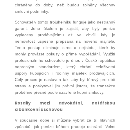
chráněny do doby, než budou splněny všechny
smluvní podmínky.
Schovatel v tomto trojúhelníku funguje jako nestranný
garant. Jeho úkolem je zajistit, aby byly peníze
vyplaceny prodávajícímu až ve chvíli, kdy je
nemovitost úspěšně přepsána na nového majitele.
Tento postup eliminuje stres a nejistotu, které by
mohly provázet pokusy o přímé vypořádání. Využití
profesionálního schovatele je dnes v České republice
naprostým standardem, který chrání celoživotní
úspory kupujících i rodinný majetek prodávajících.
Celý proces je nastaven tak, aby byl férový pro obě
strany a poskytoval jim právní jistotu, že transakce
proběhne přesně podle uzavřené kupní smlouvy.
Rozdíly mezi advokátní, notářskou
a bankovní úschovou
V současné době si můžete vybrat ze tří hlavních
způsobů, jak peníze během prodeje ochránit. Velmi