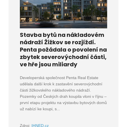
Stavba bytů na nákladovém
nádraží Žižkov se rozjíždí.
Penta požádala o povolení na
zbytek severovýchodní části,
ve hře jsou miliardy
Developerská společnost Penta Real Estate
udělala další krok k zastavění severovýchodní
části žižkovského nákladového nádraží.
Pozemky od Českých drah koupila vloni v říjnu –
první etapu projektu na výstavbu bytových domů
už nabízí ke koupi, s...
Zdroj:
IHNED.cz