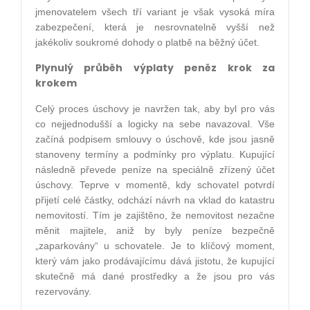
jmenovatelem všech tří variant je však vysoká míra
zabezpečení, která je nesrovnatelně vyšší než
jakékoliv soukromé dohody o platbě na běžný účet.
Plynulý průběh výplaty peněz krok za
krokem
Celý proces úschovy je navržen tak, aby byl pro vás
co nejjednodušší a logicky na sebe navazoval. Vše
začíná podpisem smlouvy o úschově, kde jsou jasně
stanoveny termíny a podmínky pro výplatu. Kupující
následně převede peníze na speciálně zřízený účet
úschovy. Teprve v momentě, kdy schovatel potvrdí
přijetí celé částky, odchází návrh na vklad do katastru
nemovitostí. Tím je zajištěno, že nemovitost nezačne
měnit majitele, aniž by byly peníze bezpečně
„zaparkovány“ u schovatele. Je to klíčový moment,
který vám jako prodávajícímu dává jistotu, že kupující
skutečně má dané prostředky a že jsou pro vás
rezervovány.