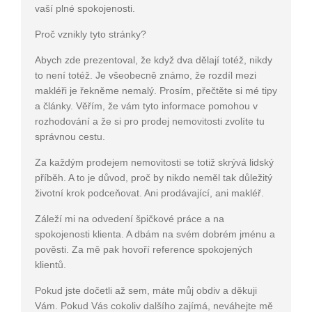
vaší plné spokojenosti.
Proč vznikly tyto stránky?
Abych zde prezentoval, že když dva dělají totéž, nikdy
to není totéž. Je všeobecně známo, že rozdíl mezi
makléři je řekněme nemalý. Prosím, přečtěte si mé tipy
a články. Věřím, že vám tyto informace pomohou v
rozhodování a že si pro prodej nemovitosti zvolíte tu
správnou cestu.
Za každým prodejem nemovitosti se totiž skrývá lidský
příběh. A to je důvod, proč by nikdo neměl tak důležitý
životní krok podceňovat. Ani prodávající, ani makléř.
Záleží mi na odvedení špičkové práce a na
spokojenosti klienta. A dbám na svém dobrém jménu a
pověsti. Za mě pak hovoří reference spokojených
klientů.
Pokud jste dočetli až sem, máte můj obdiv a děkuji
Vám. Pokud Vás cokoliv dalšího zajímá, neváhejte mě