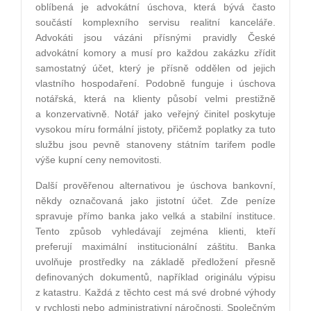
oblíbená je advokátní úschova, která bývá často
součástí komplexního servisu realitní kanceláře.
Advokáti jsou vázáni přísnými pravidly České
advokátní komory a musí pro každou zakázku zřídit
samostatný účet, který je přísně oddělen od jejich
vlastního hospodaření. Podobně funguje i úschova
notářská, která na klienty působí velmi prestižně
a konzervativně. Notář jako veřejný činitel poskytuje
vysokou míru formální jistoty, přičemž poplatky za tuto
službu jsou pevně stanoveny státním tarifem podle
výše kupní ceny nemovitosti.
Další prověřenou alternativou je úschova bankovní,
někdy označovaná jako jistotní účet. Zde peníze
spravuje přímo banka jako velká a stabilní instituce.
Tento způsob vyhledávají zejména klienti, kteří
preferují maximální institucionální záštitu. Banka
uvolňuje prostředky na základě předložení přesně
definovaných dokumentů, například originálu výpisu
z katastru. Každá z těchto cest má své drobné výhody
v rychlosti nebo administrativní náročnosti. Společným