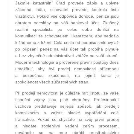
Jakmile katastrální úřad provede zápis a uplyne
zákonná lhůta, schovatel provede kontrolu listu
vlastnictví. Pokud vše odpovídá dohodě, peníze jsou
obratem odeslány na váš bankovní účet. Zkušený
realitní specialista po celou dobu dohlíží na
komunikaci se schovatelem i katastrem, aby nedošlo
k žádnému zdržení. Celá cesta od podpisu smlouvy až
po připsání peněz na váš účet tak probíhá plynule
a bez zbytečné administrativní zátěže na vaší straně.
Moderní technologie a prověřené právní postupy dnes
umožňují, aby byl prodej nemovitosti příjemnou
a bezpečnou zkušeností, na jejímž konci je
spokojenost všech zúčastněných stran.
Při prodeji nemovitosti je důležité mít jistotu, že vaše
finanční zájmy jsou plně chráněny. Profesionální
úschova představuje nejlepší způsob, jak předejít
komplikacím a zajistit hladké vypořádání celé
transakce. Pokud se chystáte na svůj první prodej
a hledáte spolehlivé vedení celým procesem,
neváhejte se na mne obrátit prostřednictvím