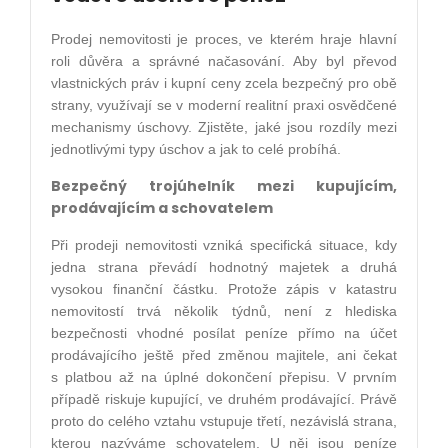
Prodej nemovitosti je proces, ve kterém hraje hlavní
roli důvěra a správné načasování. Aby byl převod
vlastnických práv i kupní ceny zcela bezpečný pro obě
strany, využívají se v moderní realitní praxi osvědčené
mechanismy úschovy. Zjistěte, jaké jsou rozdíly mezi
jednotlivými typy úschov a jak to celé probíhá.
Bezpečný trojúhelník mezi kupujícím,
prodávajícím a schovatelem
Při prodeji nemovitosti vzniká specifická situace, kdy
jedna strana převádí hodnotný majetek a druhá
vysokou finanční částku. Protože zápis v katastru
nemovitostí trvá několik týdnů, není z hlediska
bezpečnosti vhodné posílat peníze přímo na účet
prodávajícího ještě před změnou majitele, ani čekat
s platbou až na úplné dokončení přepisu. V prvním
případě riskuje kupující, ve druhém prodávající. Právě
proto do celého vztahu vstupuje třetí, nezávislá strana,
kterou nazýváme schovatelem. U něj jsou peníze