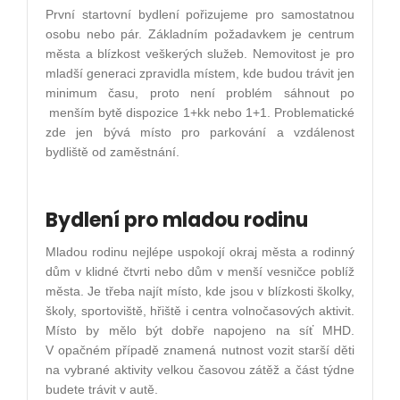
První startovní bydlení pořizujeme pro samostatnou
osobu nebo pár. Základním požadavkem je centrum
města a blízkost veškerých služeb. Nemovitost je pro
mladší generaci zpravidla místem, kde budou trávit jen
minimum času, proto není problém sáhnout po
menším bytě dispozice 1+kk nebo 1+1. Problematické
zde jen bývá místo pro parkování a vzdálenost
bydliště od zaměstnání.
Bydlení pro mladou rodinu
Mladou rodinu nejlépe uspokojí okraj města a rodinný
dům v klidné čtvrti nebo dům v menší vesničce poblíž
města. Je třeba najít místo, kde jsou v blízkosti školky,
školy, sportoviště, hřiště i centra volnočasových aktivit.
Místo by mělo být dobře napojeno na síť MHD.
V opačném případě znamená nutnost vozit starší děti
na vybrané aktivity velkou časovou zátěž a část týdne
budete trávit v autě.