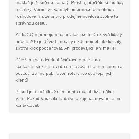
makléři je řekněme nemalý. Prosím, přečtěte si mé tipy
a články. Věřím, že vám tyto informace pomohou v
rozhodování a že si pro prodej nemovitosti zvolíte tu
správnou cestu.
Za každým prodejem nemovitosti se totiž skrývá lidský
příběh. A to je důvod, proč by nikdo neměl tak důležitý
životní krok podceňovat. Ani prodávající, ani makléř.
Záleží mi na odvedení špičkové práce a na
spokojenosti klienta. A dbám na svém dobrém jménu a
pověsti. Za mě pak hovoří reference spokojených
klientů.
Pokud jste dočetli až sem, máte můj obdiv a děkuji
Vám. Pokud Vás cokoliv dalšího zajímá, neváhejte mě
kontaktovat.