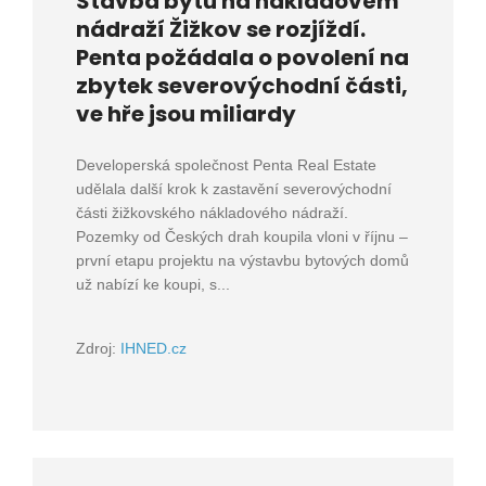
Stavba bytů na nákladovém
nádraží Žižkov se rozjíždí.
Penta požádala o povolení na
zbytek severovýchodní části,
ve hře jsou miliardy
Developerská společnost Penta Real Estate
udělala další krok k zastavění severovýchodní
části žižkovského nákladového nádraží.
Pozemky od Českých drah koupila vloni v říjnu –
první etapu projektu na výstavbu bytových domů
už nabízí ke koupi, s...
Zdroj:
IHNED.cz