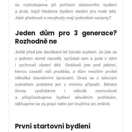
se rozhodujeme při pořízení startovního bydlení
a jinak, když hledáme bydlení ideální pro malé děti.
Jaké přednosti a nevýhody mají jednotlivé varianty?
Jeden dům pro 3 generace?
Rozhodně ne
Ještě před pár desítkami let bývalo zvykem, že jste se
v jednom domě narodili, vyrůstali tam a poté v něm
i vychovali vlastní děti. Sedávali jste pod jabloní,
kterou zasadil váš praděda, a dům mezitím prošel
několika stavebními úpravami. Dnes se s takovým
scénářem potkáme jen v minimu případů. Během
života vystřídáme i několik nemovitostí
a přizpůsobujeme bydlení aktuálním potřebám,
stěhujeme se za prací nebo jen toužíme po změně.
První startovní bydlení