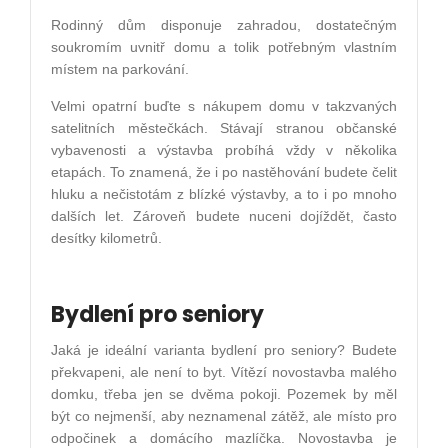
Rodinný dům disponuje zahradou, dostatečným
soukromím uvnitř domu a tolik potřebným vlastním
místem na parkování.
Velmi opatrní buďte s nákupem domu v takzvaných
satelitních městečkách. Stávají stranou občanské
vybavenosti a výstavba probíhá vždy v několika
etapách. To znamená, že i po nastěhování budete čelit
hluku a nečistotám z blízké výstavby, a to i po mnoho
dalších let. Zároveň budete nuceni dojíždět, často
desítky kilometrů.
Bydlení pro seniory
Jaká je ideální varianta bydlení pro seniory? Budete
překvapeni, ale není to byt. Vítězí novostavba malého
domku, třeba jen se dvěma pokoji. Pozemek by měl
být co nejmenší, aby neznamenal zátěž, ale místo pro
odpočinek a domácího mazlíčka. Novostavba je