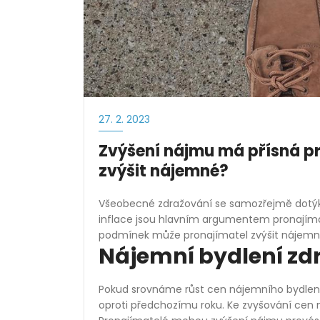
27. 2. 2023
Zvýšení nájmu má přísná pr
zvýšit nájemné?
Všeobecné zdražování se samozřejmě dotýká 
inflace jsou hlavním argumentem pronajíma
podmínek může pronajímatel zvýšit nájemné
Nájemní bydlení zd
Pokud srovnáme růst cen nájemního bydlen
oproti předchozímu roku. Ke zvyšování cen 