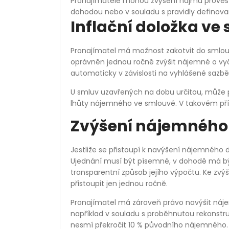
Pronajímatelé mohou zvýšení nájmu provést
dohodou nebo v souladu s pravidly defino
Inflační doložka ve
Pronajímatel má možnost zakotvit do smlouv
oprávněn jednou ročně zvýšit nájemné o vyč
automaticky v závislosti na vyhlášené sazb
U smluv uzavřených na dobu určitou, může 
lhůty nájemného ve smlouvě. V takovém příp
Zvýšení nájemného
Jestliže se přistoupí k navýšení nájemného
Ujednání musí být písemné, v dohodě má b
transparentní způsob jejího výpočtu. Ke z
přistoupit jen jednou ročně.
Pronajímatel má zároveň právo navýšit nájem
například v souladu s proběhnutou rekonst
nesmí překročit 10 % původního nájemného