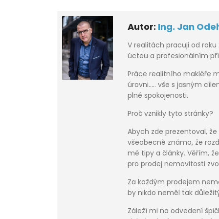
Autor:
Ing. Jan Ode
V realitách pracuji od roku
úctou a profesionálním př
Práce realitního makléře 
úrovni..... vše s jasným cí
plné spokojenosti.
Proč vznikly tyto stránky?
Abych zde prezentoval, že k
všeobecně známo, že rozdí
mé tipy a články. Věřím, 
pro prodej nemovitosti zvo
Za každým prodejem nemovit
by nikdo neměl tak důležitý
Záleží mi na odvedení špi