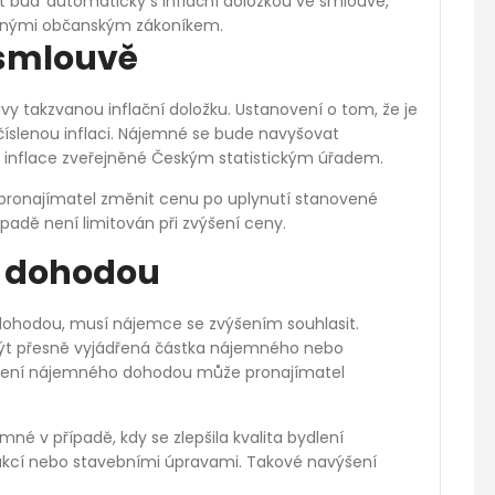
 buď automaticky s inflační doložkou ve smlouvě,
vanými občanským zákoníkem.
 smlouvě
y takzvanou inflační doložku. Ustanovení o tom, že je
íslenou inflaci. Nájemné se bude navyšovat
ě inflace zveřejněné Českým statistickým úřadem.
pronajímatel změnit cenu po uplynutí stanovené
adě není limitován při zvýšení ceny.
 dohodou
 dohodou, musí nájemce se zvýšením souhlasit.
ýt přesně vyjádřená částka nájemného nebo
výšení nájemného dohodou může pronajímatel
né v případě, kdy se zlepšila kvalita bydlení
rukcí nebo stavebními úpravami. Takové navýšení
.