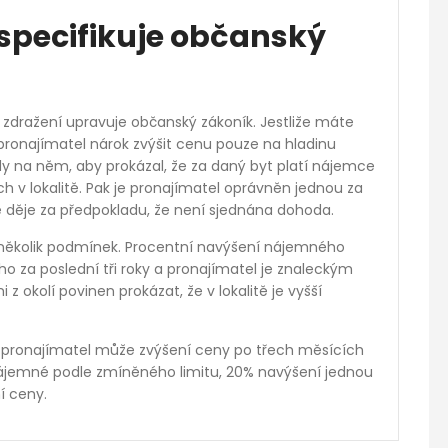
specifikuje občanský
zdražení upravuje občanský zákoník. Jestliže máte
ronajímatel nárok zvýšit cenu pouze na hladinu
dy na něm, aby prokázal, že za daný byt platí nájemce
 v lokalitě. Pak je pronajímatel oprávněn jednou za
e děje za předpokladu, že není sjednána dohoda.
t několik podmínek. Procentní navýšení nájemného
za poslední tři roky a pronajímatel je znaleckým
kolí povinen prokázat, že v lokalitě je vyšší
 pronajímatel může zvýšení ceny po třech měsících
ájemné podle zmíněného limitu, 20% navýšení jednou
í ceny.