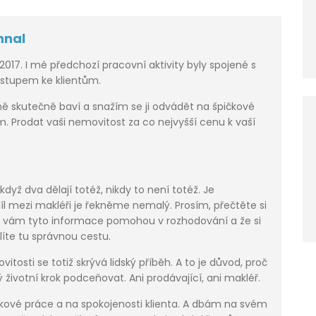
hnal
 2017. I mé předchozí pracovní aktivity byly spojené s
ístupem ke klientům.
mě skutečně baví a snažím se ji odvádět na špičkové
lem. Prodat vaši nemovitost za co nejvyšší cenu k vaší
dyž dva dělají totéž, nikdy to není totéž. Je
l mezi makléři je řekněme nemalý. Prosím, přečtěte si
že vám tyto informace pomohou v rozhodování a že si
líte tu správnou cestu.
osti se totiž skrývá lidský příběh. A to je důvod, proč
 životní krok podceňovat. Ani prodávající, ani makléř.
čkové práce a na spokojenosti klienta. A dbám na svém