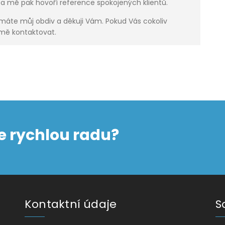
a mě pak hovoří reference spokojených klientů.
 máte můj obdiv a děkuji Vám. Pokud Vás cokoliv
 mě kontaktovat.
e rychlou radu?
Kontaktní údaje
S