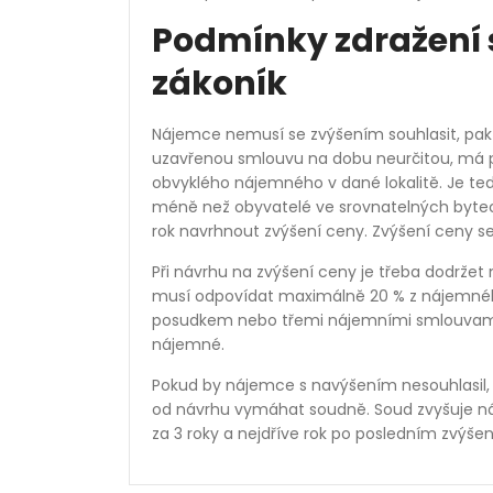
Podmínky zdražení 
zákoník
Nájemce nemusí se zvýšením souhlasit, pak 
uzavřenou smlouvu na dobu neurčitou, má p
obvyklého nájemného v dané lokalitě. Je te
méně než obyvatelé ve srovnatelných bytech
rok navrhnout zvýšení ceny. Zvýšení ceny s
Při návrhu na zvýšení ceny je třeba dodrže
musí odpovídat maximálně 20 % z nájemného 
posudkem nebo třemi nájemními smlouvami z o
nájemné.
Pokud by nájemce s navýšením nesouhlasil,
od návrhu vymáhat soudně. Soud zvyšuje n
za 3 roky a nejdříve rok po posledním zvýšen